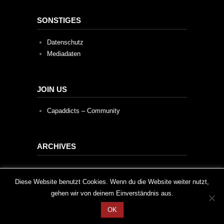
SONSTIGES
Datenschutz
Mediadaten
JOIN US
Capaddicts – Community
ARCHIVES
Archives
This website uses cookies to improve your experience. We'll
Diese Website benutzt Cookies. Wenn du die Website weiter nutzt,
gehen wir von deinem Einverständnis aus.
assume you're ok with this, but you can opt-out if you wish.
OK
Cookie settings
ACCEPT
2020 © Capaddicts