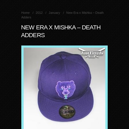
Home
2012
January
New Era x Mishka – Death
Adders
NEW ERA X MISHKA – DEATH
ADDERS