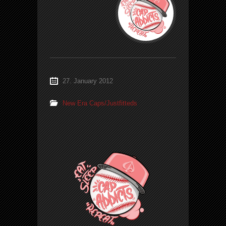
27. January 2012
New Era Caps/Justfitteds