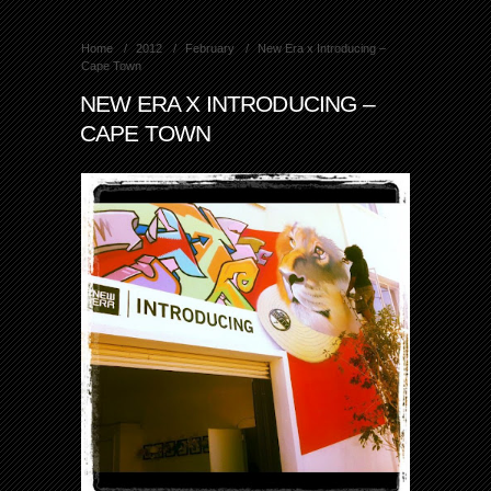
Home
2012
February
New Era x Introducing –
Cape Town
NEW ERA X INTRODUCING –
CAPE TOWN