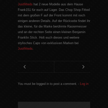
Justfitteds
hat 2 neue Modelle aus dem Hause
Frank151 für euch auf Lager. Das
Chop
Shop
Fitted
mit dem großen F auf der Front kommt mit noch
einigen anderen Details. Auf der Rückseite findet ihr
das kleine, für die Marke berühmte
Rasiermesser
und an der rechten Seite einen kleinen
Benjamin
Franklin
Stick
. Holt euch dieses und weitere
stylisches
Caps
von exklusiven Marken bei
Justfitteds
.
You must be logged in to post a comment. -
Log in