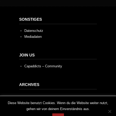
SONSTIGES
Datenschutz
Mediadaten
JOIN US
Capaddicts – Community
ARCHIVES
Archives
This website uses cookies to improve your experience. We'll
Diese Website benutzt Cookies. Wenn du die Website weiter nutzt,
gehen wir von deinem Einverständnis aus.
assume you're ok with this, but you can opt-out if you wish.