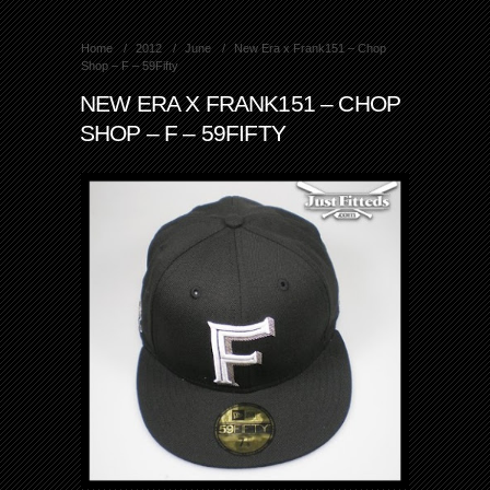
Home
2012
June
New Era x Frank151 – Chop
Shop – F – 59Fifty
NEW ERA X FRANK151 – CHOP
SHOP – F – 59FIFTY