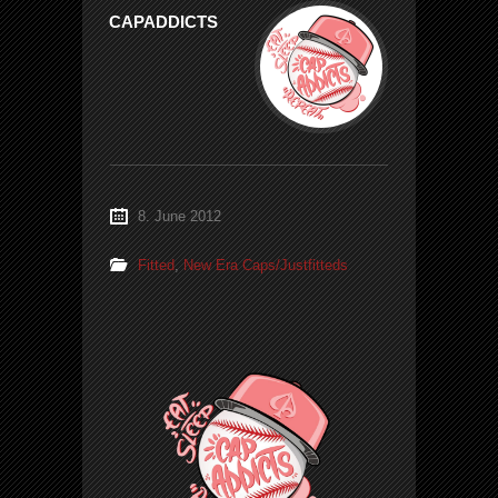
CAPADDICTS
8. June 2012
Fitted
,
New Era Caps/Justfitteds