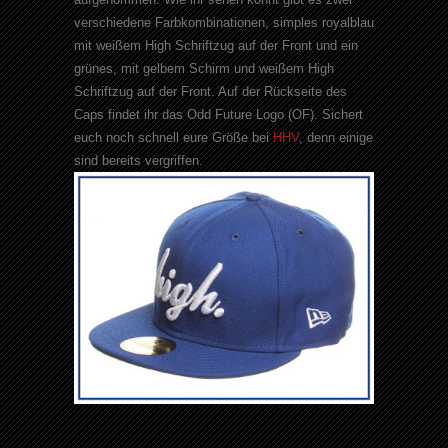
verschiedene
Farbkombinationen
, simples
royalblau
mit weißem
High
Schriftzug auf der Front und ein
grünes, mit gelbem Schirm und weißem
High
Schriftzug auf der Front. Auf der Rückseite des
Caps
findet ihr das
Odd
Future Logo (OF). Sichert
euch noch schnell eure Größe bei
HHV
, denn einige
sind bereits vergriffen.