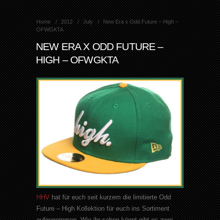
Home
2012
July
New Era x Odd Future – High –
OFWGKTA
NEW ERA X ODD FUTURE –
HIGH – OFWGKTA
HHV
hat für euch seit kurzem die limitierte
Odd
Future –
High
Kollektion für euch ins Sortiment
aufgenommen. Wie ihr sehen könnt gibt es zwei