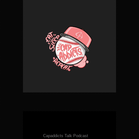
Capaddicts Talk Podcast