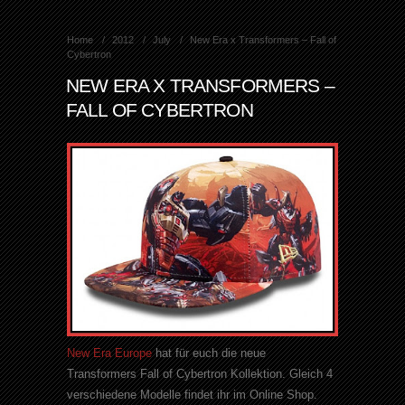
Home
2012
July
New Era x Transformers – Fall of
Cybertron
NEW ERA X TRANSFORMERS –
FALL OF CYBERTRON
New
Era
Europe
hat
für euch die neue
Transformers
Fall
of
Cybertron
Kollektion. Gleich 4
verschiedene Modelle findet ihr im Online
Shop
.