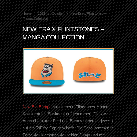
Home
2012
October
New Era x Flintstones –
Manga Collection
NEW ERA X FLINTSTONES –
MANGA COLLECTION
New Era Europe
hat die neue Flintstones Manga
Kollektion ins Sortiment aufgenommen. Die zwei
Hauptcharaktere Fred und Barney haben es jeweils
auf ein 59Fifty Cap geschafft. Die Caps kommen in
Farbe der Klamotten der beiden Jungs und mit