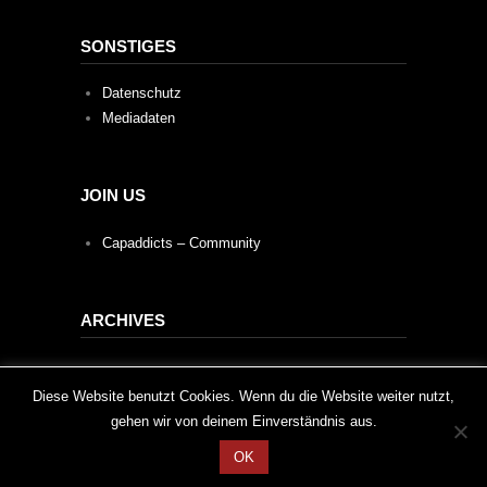
SONSTIGES
Datenschutz
Mediadaten
JOIN US
Capaddicts – Community
ARCHIVES
Archives
This website uses cookies to improve your experience. We'll
Diese Website benutzt Cookies. Wenn du die Website weiter nutzt,
gehen wir von deinem Einverständnis aus.
assume you're ok with this, but you can opt-out if you wish.
OK
Cookie settings
ACCEPT
2020 © Capaddicts