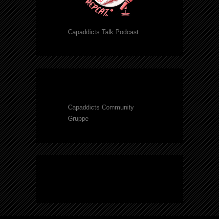
Capaddicts Talk Podcast
Capaddicts Community
Gruppe