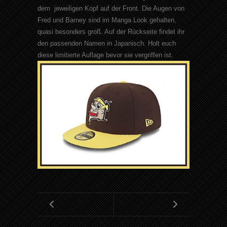
dem jeweiligen Kopf auf der Front. Die Augen von
Fred und Barney sind im Manga Look gehalten,
quasi besonders groß. Auf der Rückseite findet ihr
den passenden Namen in Japanisch. Holt euch
diese limitierte Auflage bevor sie vergriffen ist.