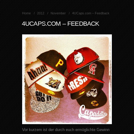
Home
2012
November
4UCaps.com – Feedback
4UCAPS.COM – FEEDBACK
Vor kurzem ist der durch euch ermöglichte Gewinn