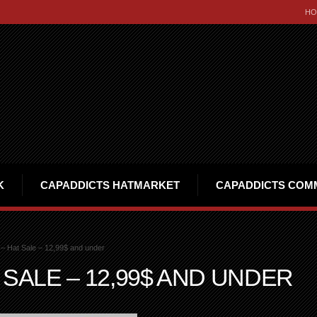
HO
K
CAPADDICTS HATMARKET
CAPADDICTS COM
 Hat Sale – 12,99$ and under
 SALE – 12,99$ AND UNDER