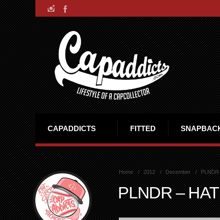
CAPADDICTS
FITTED
SNAPBAC
Home
2012
December
PLNDR –
PLNDR – HAT