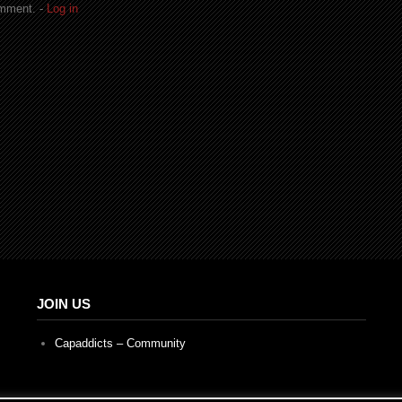
omment. -
Log in
JOIN US
Capaddicts – Community