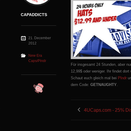
CAPADDICTS
21. December
2012
New Era
Caps/Plndr
Für insgesamt 24 Stunden, aber nu
12,99$ oder weniger. Ihr findet d
Schaut euch gleich mal bei
Plndr
um
dem Code:
GETNAUGHTY
.
4UCaps.com - 25% Di