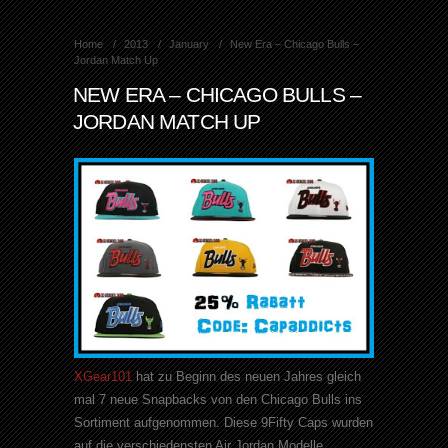
Home
2013
January
New Era – Chicago Bulls –
Jordan Match Up
NEW ERA – CHICAGO BULLS –
JORDAN MATCH UP
XGear101
hat zu Beginn des neuen Jahres gleich
mal 7 neue Snapbacks von den Chicago Bulls ins
Sortiment aufgenommen. Diese 9Fifty Caps wurden
auf die verschiedensten Air Jordan Modelle