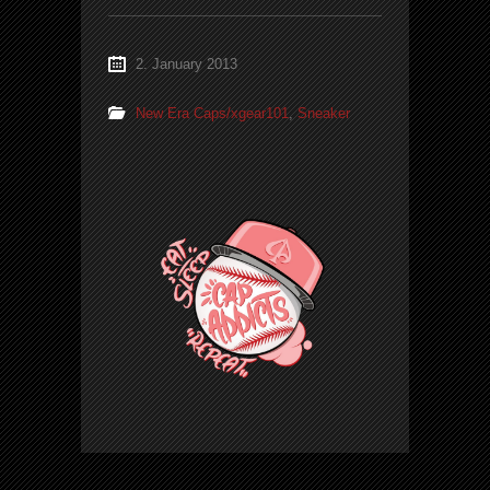
2. January 2013
New Era Caps/xgear101
,
Sneaker