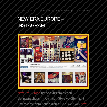
Home
2013
January
New Era Europe – Instagram
NEW ERA EUROPE –
INSTAGRAM
New Era Europe
hat vor kurzem diesen
Schnappschuss im Collagen Style veröffentlicht
und möchte damit auch dich für die Welt von
New