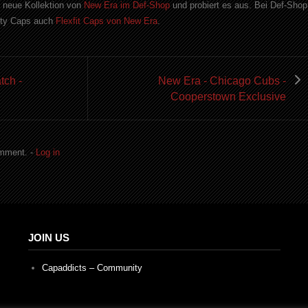
e neue Kollektion von
New Era im Def-Shop
und probiert es aus. Bei Def-Shop
fty Caps auch
Flexfit Caps von New Era
.
tch -
New Era - Chicago Cubs -
Cooperstown Exclusive
omment. -
Log in
JOIN US
Capaddicts – Community