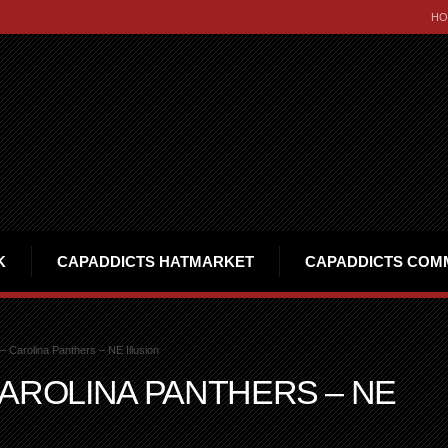
HO
K
CAPADDICTS HATMARKET
CAPADDICTS COM
 Carolina Panthers – NE Illusion
AROLINA PANTHERS – NE