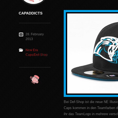
CAPADDICTS
28. February
2013
New Era
Caps/Def-Shop
Bei Def-Shop ist die neue NE Illusi
Caps kommen in den Teamfarben des 
ihr das TeamLogo in mehrere versch