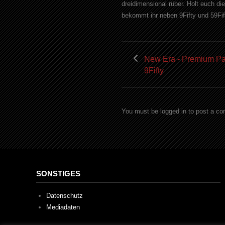
dreidimensional rüber. Holt euch di
bekommt ihr neben 9Fifty und 59Fi
New Era - Premium Pa
9Fifty
You must be logged in to post a c
SONSTIGES
Datenschutz
Mediadaten