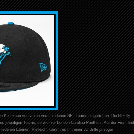
on Kollektion von vielen verschiedenen NFL Teams eingetroffen. Die 59Fifty
jeweiligen Teams, so wie hier bei den Carolina Panthers. Auf der Front find
iedenen Ebenen. Vielleicht kommt es mit einer 3D Brille ja sogar