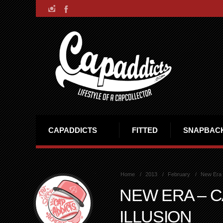
CAPADDICTS
FITTED
SNAPBAC
Home
2013
February
New Era –
NEW ERA – C
ILLUSION