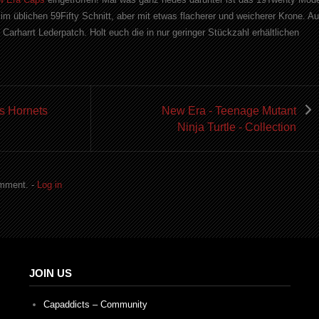
m üblichen 59Fifty Schnitt, aber mit etwas flacherer und weicherer Krone. Au
 Carharrt Lederpatch. Holt euch die in nur geringer Stückzahl erhältlichen
s Hornets
New Era - Teenage Mutant
Ninja Turtle - Collection
omment. -
Log in
JOIN US
Capaddicts – Community