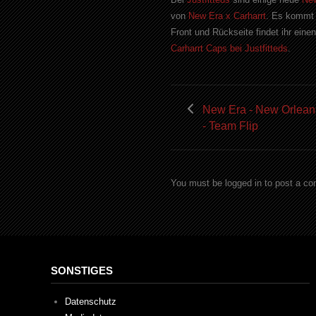
von
New Era x Carharrt
. Es kommt i
Front und Rückseite findet ihr einen
Carharrt Caps bei Justfitteds
.
New Era - New Orlean
- Team Flip
You must be logged in to post a c
SONSTIGES
Datenschutz