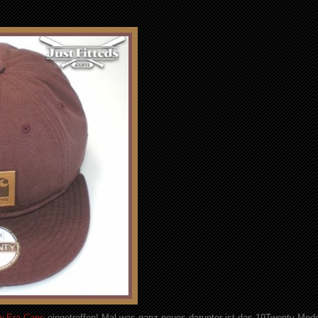
w Era Caps
eingetroffen! Mal was ganz neues darunter ist das 19Twenty Mode