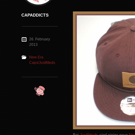
CAPADDICTS
26. February
2013
New Era
Caps/Justfitteds
Bei
Justfitteds
sind einige neue
Ne