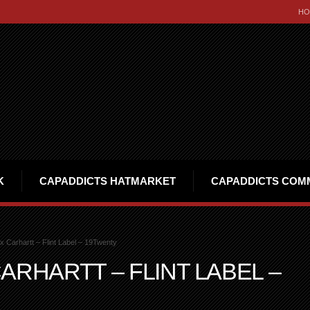
HO
K
CAPADDICTS HATMARKET
CAPADDICTS COM
 Carhartt – Flint Label – 19Twenty
ARHARTT – FLINT LABEL –