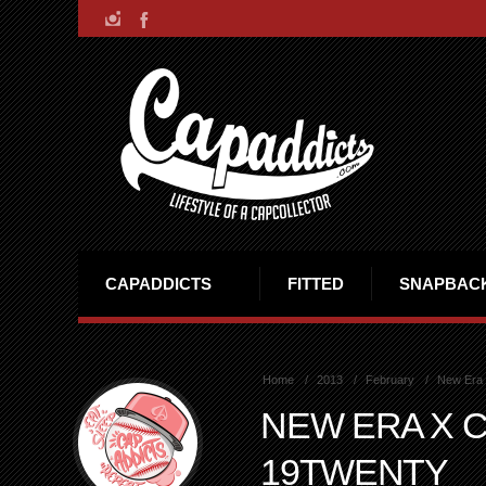
CAPADDICTS
FITTED
SNAPBAC
Home
2013
February
New Era x
NEW ERA X C
19TWENTY