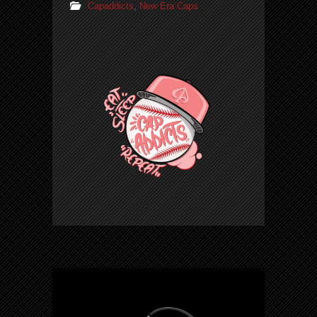
Capaddicts
,
New Era Caps