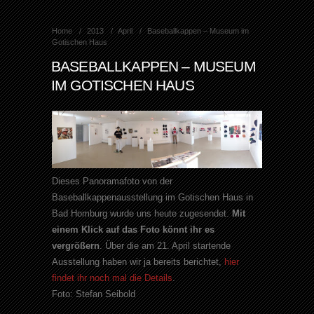
Home
2013
April
Baseballkappen – Museum im
Gotischen Haus
BASEBALLKAPPEN – MUSEUM
IM GOTISCHEN HAUS
Dieses Panoramafoto von der
Baseballkappenausstellung im Gotischen Haus in
Bad Homburg wurde uns heute zugesendet.
Mit
einem Klick auf das Foto könnt ihr es
vergrößern
. Über die am 21. April startende
Ausstellung haben wir ja bereits berichtet,
hier
findet ihr noch mal die Details
.
Foto: Stefan Seibold