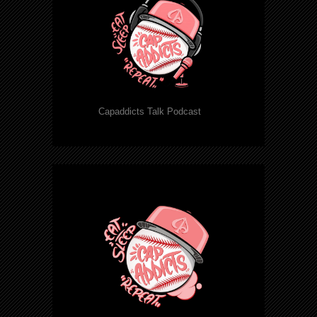
Capaddicts Talk Podcast