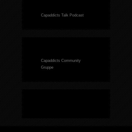
Capaddicts Talk Podcast
Capaddicts Community
Gruppe