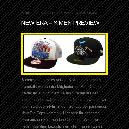
Home
2013
April
New Era – X Men Preview
NEW ERA – X MEN PREVIEW
Superman macht es vor die X Men ziehen nach.
Ebenfalls werden die Mitglieder um Prof. Charles
Xavier im Juni in ihrem neuen Streifen auf den
deutschen Leinwände agieren. Natürlich werden wir
auch zu diesem Film in den Genuss der passenden
New Era Caps kommen. Hier seht ihr schonmal
zwei aus der kommenden Collection. Wenn wir
neue Infos dies bezüglich erhalten, lassen wir es