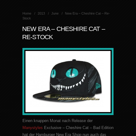
Home
2013
June
New Era – Cheshire Cat – Re-
Stock
NEW ERA – CHESHIRE CAT –
RE-STOCK
Einen knappen Monat nach Release der
Manystyles
Exclusive – Cheshire Cat – Bad Edition
hat der Hamburger New Era Shop nun auch das