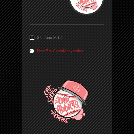
27. June 2013
New Era Caps/Manystyles