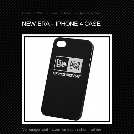
Home
2013
June
New Era – Iphone 4 Case
NEW ERA – IPHONE 4 CASE
Vor einiger Zeit hatten wir euch schon mal die