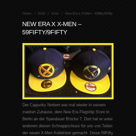
Home
2013
June
New Era x X-Men – 59fifty/9Fifty
NEW ERA X X-MEN –
59FIFTY/9FIFTY
Der Capjunky Norbert war mal wieder in seinem
zweiten Zuhause, dem New Era Flagship Store in
Berlin an der Spandauer Brücke 7. Dort hat er unter
anderem diesen Schnappschuss für uns von Teilen
der neuen X-Men Kollektion gemacht. Diese 59Fifty