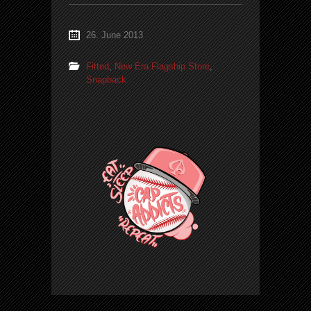
26. June 2013
Fitted
,
New Era Flagship Store
,
Snapback