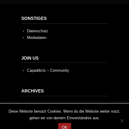
SONSTIGES
Datenschutz
Mediadaten
JOIN US
Capaddicts – Community
ARCHIVES
Archives
This website uses cookies to improve your experience. We'll
Diese Website benutzt Cookies. Wenn du die Website weiter nutzt,
gehen wir von deinem Einverständnis aus.
assume you're ok with this, but you can opt-out if you wish.
OK
Cookie settings
ACCEPT