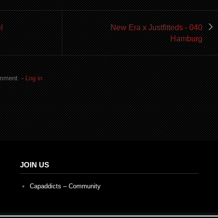
l
New Era x Justfitteds - 040
Hamburg
omment. -
Log in
JOIN US
Capaddicts – Community