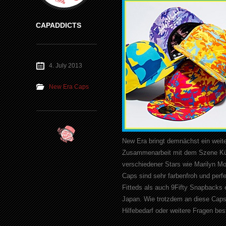
CAPADDICTS
4. July 2013
New Era Caps
New Era bringt demnächst ein weite
Zusammenarbeit mit dem Szene Küns
verschiedener Stars wie Marilyn M
Caps sind sehr farbenfroh und perf
Fitteds als auch 9Fifty Snapbacks 
Japan. Wie trotzdem an diese Caps 
Hilfebedarf oder weitere Fragen bes