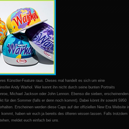
res Künstler-Feature raus. Dieses mal handelt es sich um eine
tler Andy Warhol. Wer kennt ihn nicht durch seine bunten Portraits
onroe, Michael Jackson oder John Lennon. Ebenso die sieben, erscheinenden
ekt für den Sommer (falls er denn noch kommt). Dabei könnt ihr sowohl 5950
erhalten. Erscheinen werden diese Caps auf der offiziellen New Era Website i
kommt, haben wir euch ja bereits des öfteren wissen lassen. Falls trotzdem
tehen, meldet euch einfach bei uns.