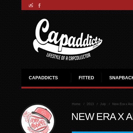
CAPADDICTS
FITTED
SNAPBAC
Home
2013
July
New Era x And
NEW ERA X 