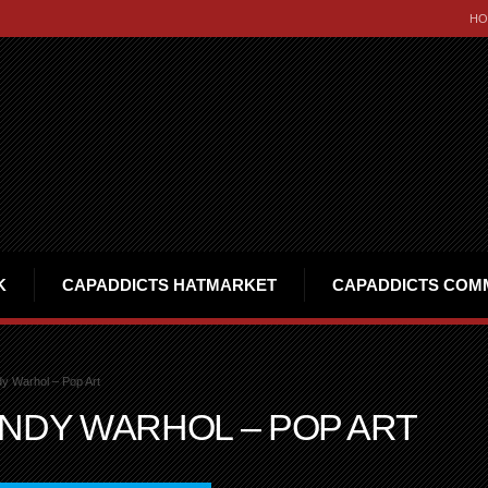
HO
K
CAPADDICTS HATMARKET
CAPADDICTS COM
y Warhol – Pop Art
ANDY WARHOL – POP ART