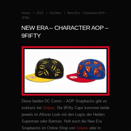
Home
2013
October
New Era – Character AOP –
9Fifty
NEW ERA – CHARACTER AOP –
9FIFTY
Diese beiden DC Comic – AOP Snapbacks gibt es
exklusiv bei
Snipes
. Die 9Fifty Caps kommen beide
jeweils im Allover Look mit den Logos der Helden
Superman oder Batman. Holt euch die New Era
Snapbacks im Online Shop von
Snipes
oder in