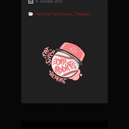
8. October 2013
New Era Caps/Snipes
,
Snapback