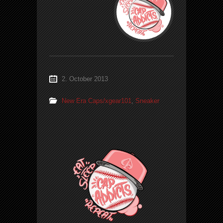
2. October 2013
New Era Caps/xgear101
,
Sneaker