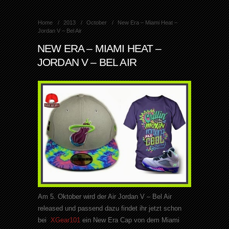
Home
2013
October
New Era – Miami Heat –
Jordan V – Bel Air
NEW ERA – MIAMI HEAT –
JORDAN V – BEL AIR
Am 5. Oktober wird der Air Jordan V – Bel Air
released und passend dazu findet ihr jetzt schon
bei
XGear101
ein New Era Cap von dem Miami