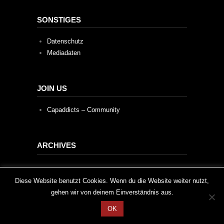
SONSTIGES
Datenschutz
Mediadaten
JOIN US
Capaddicts – Community
ARCHIVES
Archives
This website uses cookies to improve your experience. We'll
Diese Website benutzt Cookies. Wenn du die Website weiter nutzt,
gehen wir von deinem Einverständnis aus.
assume you're ok with this, but you can opt-out if you wish.
OK
Cookie settings
ACCEPT
2020 © Capaddicts