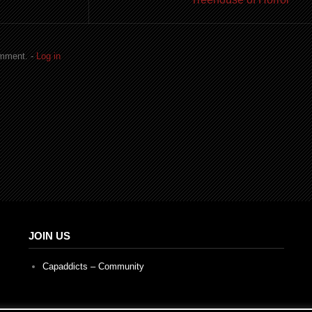
omment. -
Log in
JOIN US
Capaddicts – Community