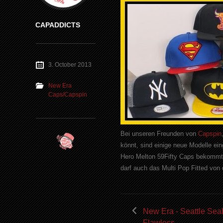
CAPADDICTS
3. October 2013
New Era
Caps/Capspin
Bei unseren Freunden von
Capspin
könnt, sind einige neue Modelle ein
Hero Melton 59Fifty Caps bekommt
darf auch das Multi Pop Fitted von 
New Era - Seattle Sea
Flawless