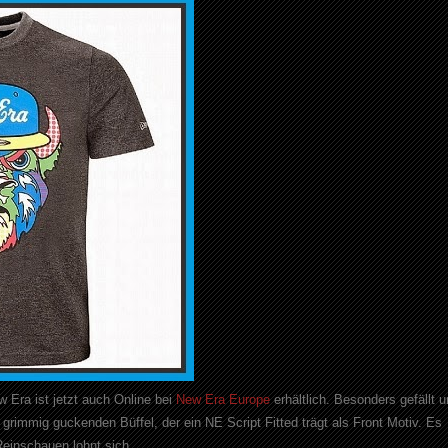
 Era ist jetzt auch Online bei
New Era Europe
erhältlich. Besonders gefällt 
grimmig guckenden Büffel, der ein NE Script Fitted trägt als Front Motiv. Es
 Reinschauen lohnt sich.