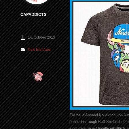
CAPADDICTS
14. October 2013
New Era Caps
Die neue Apparel Kollektion von New
dabei das Tough Buff Shirt mit dem 
sind viele neue Modelle erhältlich.