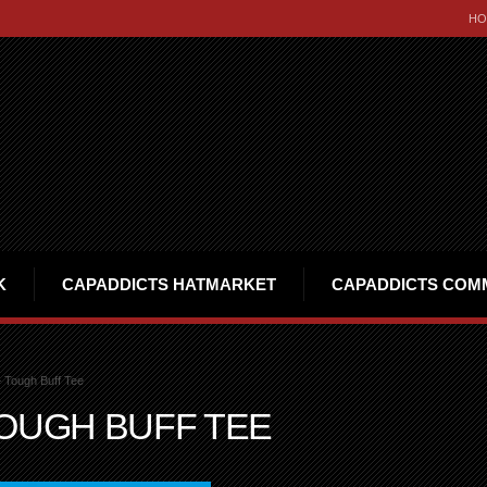
HO
K
CAPADDICTS HATMARKET
CAPADDICTS COM
 Tough Buff Tee
TOUGH BUFF TEE