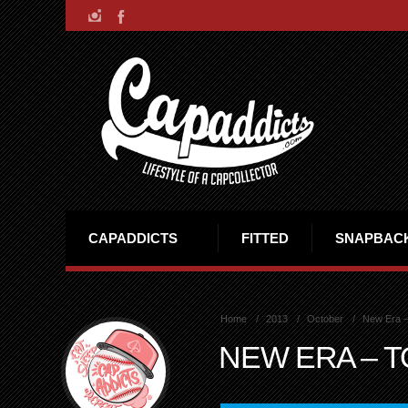
CAPADDICTS
FITTED
SNAPBAC
Home
2013
October
New Era –
NEW ERA – 