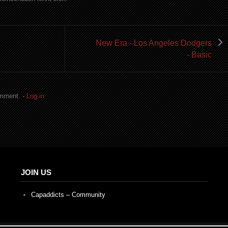
New Era - Los Angeles Dodgers
- Basic
omment. -
Log in
JOIN US
Capaddicts – Community