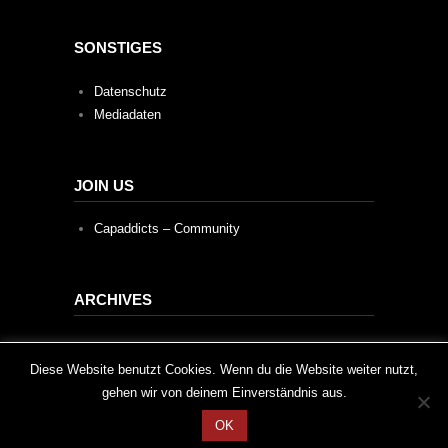
SONSTIGES
Datenschutz
Mediadaten
JOIN US
Capaddicts – Community
ARCHIVES
Archives
This website uses cookies to improve your experience. We'll
Diese Website benutzt Cookies. Wenn du die Website weiter nutzt,
gehen wir von deinem Einverständnis aus.
assume you're ok with this, but you can opt-out if you wish.
OK
Cookie settings
ACCEPT
2020 © Capaddicts