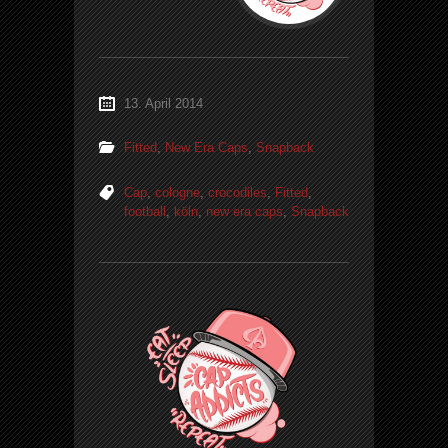
13. April 2014
Fitted
,
New Era Caps
,
Snapback
Cap
,
cologne
,
crocodiles
,
Fitted
,
football
,
köln
,
new era caps
,
Snapback