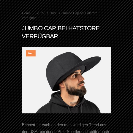
Home
2025
July
Jumbo Cap bei Hatstore
verfügbar
JUMBO CAP BEI HATSTORE
VERFÜGBAR
Erinnert ihr euch an den merkwürdigen Trend aus
den USA, bei denen Profi Sportler und später auch