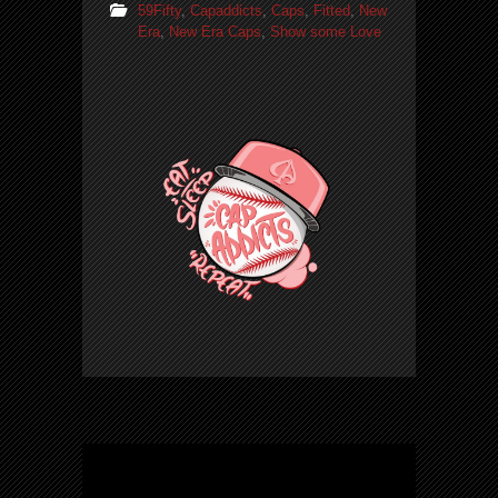
59Fifty
,
Capaddicts
,
Caps
,
Fitted
,
New
Era
,
New Era Caps
,
Show some Love