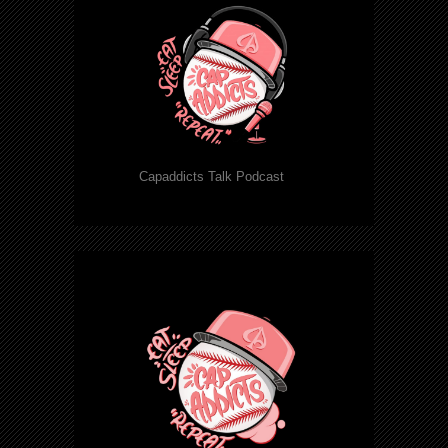
Capaddicts Talk Podcast