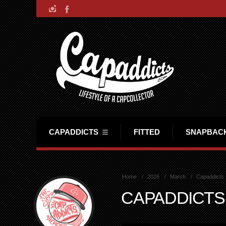
CAPADDICTS
FITTED
SNAPBAC
Home
2026
March
Capaddicts
CAPADDICTS