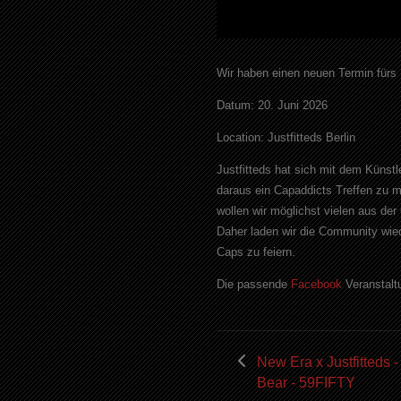
Wir haben einen neuen Termin fürs
Datum: 20. Juni 2026
Location: Justfitteds Berlin
Justfitteds hat sich mit dem Kün
daraus ein Capaddicts Treffen zu 
wollen wir möglichst vielen aus de
Daher laden wir die Community wie
Caps zu feiern.
Die passende
Facebook
Veranstaltun
New Era x Justfitteds 
Bear - 59FIFTY