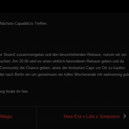
 Nächste Capaddicts Treffen.
stler Skam2 zusammengetan und den bevorstehenden Release, nutzen wir um
machen. Am 20.06 wird es einen wirklich besonderen Release geben und da
r Community die Chance geben, eines der limitierten Caps vor Ort zu kaufen.
der nach Berlin ein um gemeinsam ein tolles Wochenende mit wahnsinnig gut
g findet ihr hier.
- Magic
New Era x Lids x Simpsons