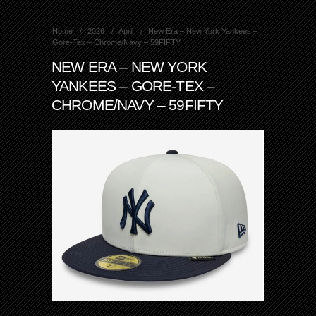
Home
2026
April
New Era – New York Yankees –
Gore-Tex – Chrome/Navy – 59FIFTY
NEW ERA – NEW YORK
YANKEES – GORE-TEX –
CHROME/NAVY – 59FIFTY