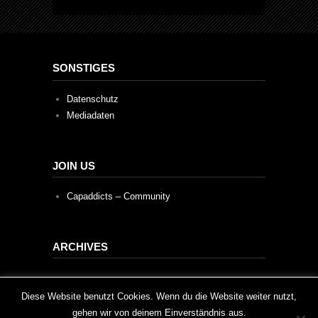
SONSTIGES
Datenschutz
Mediadaten
JOIN US
Capaddicts – Community
ARCHIVES
Archives
This website uses cookies to improve your experience. We'll
Diese Website benutzt Cookies. Wenn du die Website weiter nutzt,
gehen wir von deinem Einverständnis aus.
assume you're ok with this, but you can opt-out if you wish.