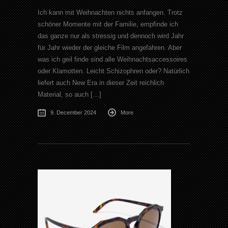
Ich kann mit Weihnachten nichts anfangen. Trotz
schöner Momente mit der Familie, empfinde ich
das ganze nur als stressig und dennoch wird Jahr
für Jahr wieder der gleiche Film angefahren. Aber
was ich geil finde sind alle Weihnachtsaccessoires
oder Klamotten. Leicht Schizophren oder? Natürlich
liefert auch New Era in dieser Zeit reichlich
Material, so auch […]
9. December 2024
More