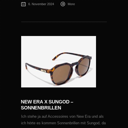
6. November 2024
More
NEW ERA X SUNGOD –
SONNENBRILLEN
Ich stehe ja auf Accessoires von New Era und als
ich hörte es kommen Sonnenbrillen mit Sungod, da