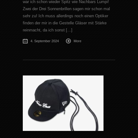
war ich schon wieder Spitz wie Nachbars Lumpi!
Zwei der Drei Sonnenbrillen sagen mir schon mal
sehr zu! Ich muss allerdings noch einen Optiker
finden der mir in die Gestelle Gläser mit Stärke
reinmacht, da ich sonst […]
4. September 2024
More