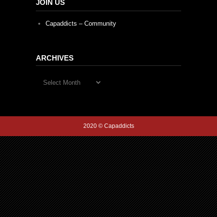
JOIN US
Capaddicts – Community
ARCHIVES
Archives
2020 © Capaddicts