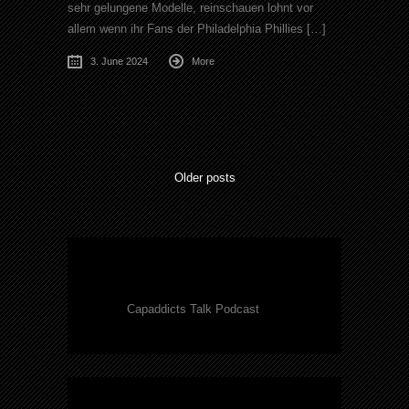
sehr gelungene Modelle, reinschauen lohnt vor
allem wenn ihr Fans der Philadelphia Phillies […]
3. June 2024
More
Older posts
Capaddicts Talk Podcast