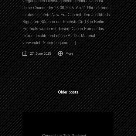
vergangenen Dienstagabend gehabt? Dann ist
deine Chance der 28.06.2025. Ab 11 Uhr bekommt
ihr das limitierte New Era Cap mit dem Justfitteds
Signature Bären in der Rochstraße 18 in Berlin.
Erstmals wurde mit diesem Cap in Europa das
extrem leichte und dünne Air Dot Material
verwendet. Super bequem […]
27. June 2025
More
Older posts
Capaddicts Talk Podcast