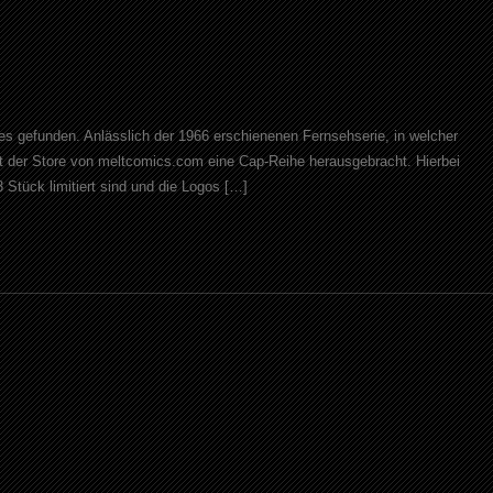
s gefunden. Anlässlich der 1966 erschienenen Fernsehserie, in welcher
 der Store von meltcomics.com eine Cap-Reihe herausgebracht. Hierbei
3 Stück limitiert sind und die Logos […]