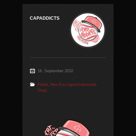
CAPADDICTS
16. September 2010
Fitted
,
New Era Caps/Underworld-
Shop