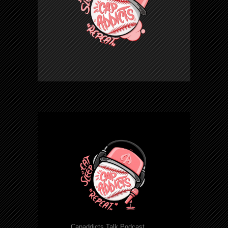
Capaddicts Talk Podcast