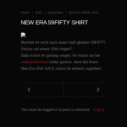
Home
2010
September
New Era 59Fifty Shirt
NEW ERA 59FIFTY SHIRT
Möchtet ihr nicht auch euren heiß gliebten 59FIFTY
Sticker auf einem Shirt tragen?
Dafür könnt ihr günstig sorgen, ihr müsst nur bei
underworld-shop
vorbei gucken, denn bei ihrem
New Era Shirt SALE müsst ihr einfach zugreifen!
You must be logged in to post a comment. -
Log in