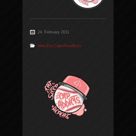
24. February 2011
New Era Caps/Hoodboyz