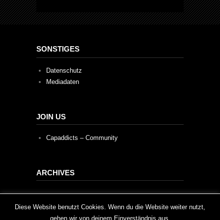
SONSTIGES
Datenschutz
Mediadaten
JOIN US
Capaddicts – Community
ARCHIVES
Archives
This website uses cookies to improve your experience. We'll
Diese Website benutzt Cookies. Wenn du die Website weiter nutzt,
gehen wir von deinem Einverständnis aus.
assume you're ok with this, but you can opt-out if you wish.