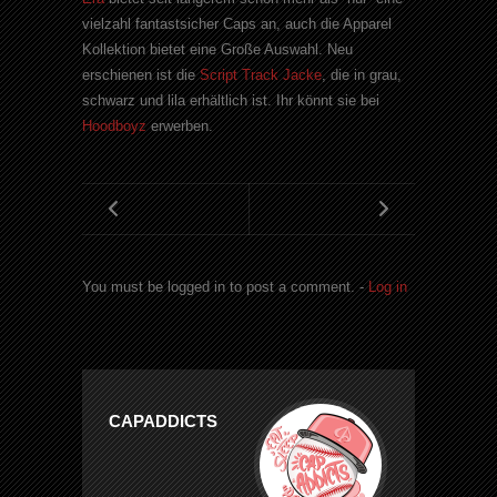
vielzahl fantastsicher Caps an, auch die Apparel
Kollektion bietet eine Große Auswahl. Neu
erschienen ist die
Script Track Jacke
, die in grau,
schwarz und lila erhältlich ist. Ihr könnt sie bei
Hoodboyz
erwerben.
You must be logged in to post a comment. -
Log in
CAPADDICTS