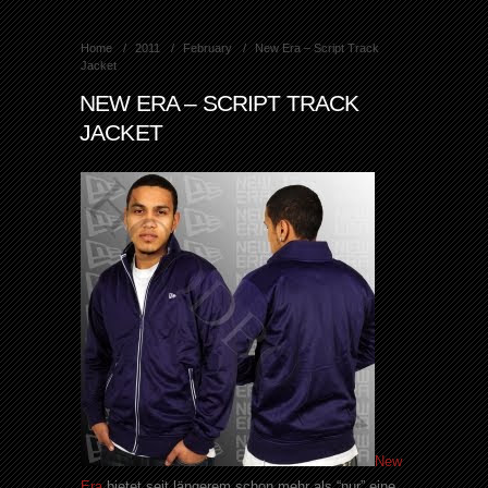
Home
2011
February
New Era – Script Track
Jacket
NEW ERA – SCRIPT TRACK
JACKET
New
Era
bietet seit längerem schon mehr als “nur” eine