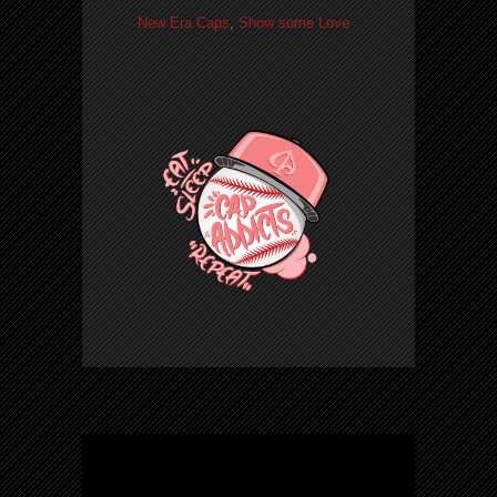
New Era Caps
,
Show some Love