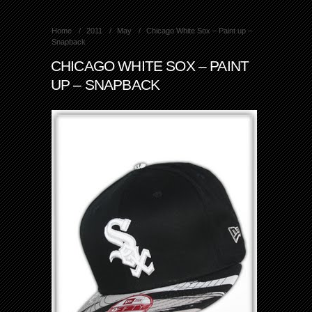
Home
2011
May
Chicago White Sox – Paint up –
Snapback
CHICAGO WHITE SOX – PAINT
UP – SNAPBACK