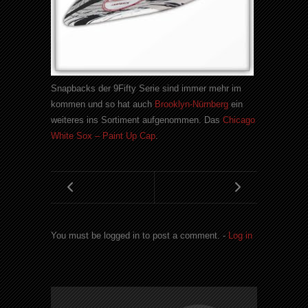
Snapbacks der 9Fifty Serie sind immer mehr im
kommen und so hat auch
Brooklyn-Nürnberg
ein
weiteres ins Sortiment aufgenommen. Das
Chicago
White Sox – Paint Up Cap
.
You must be logged in to post a comment. -
Log in