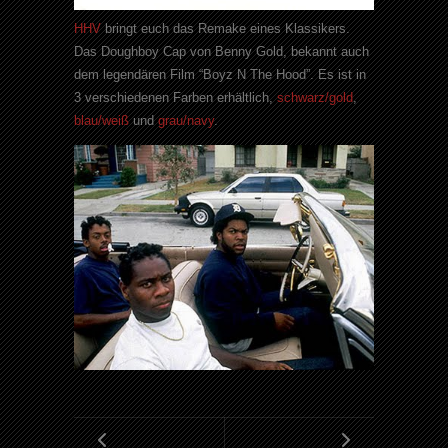
HHV
bringt euch das Remake eines Klassikers.
Das Doughboy Cap von Benny Gold, bekannt auch
dem legendären Film “Boyz N The Hood”. Es ist in
3 verschiedenen Farben erhältlich,
schwarz/gold
,
blau/weiß
und
grau/navy
.