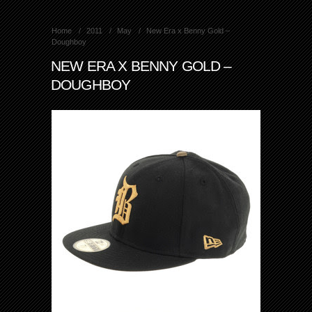
Home
2011
May
New Era x Benny Gold –
Doughboy
NEW ERA X BENNY GOLD –
DOUGHBOY