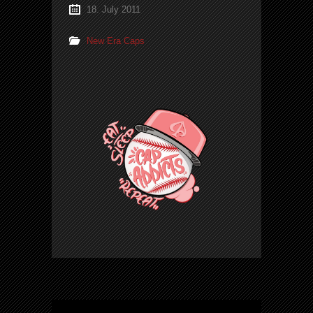
18. July 2011
New Era Caps