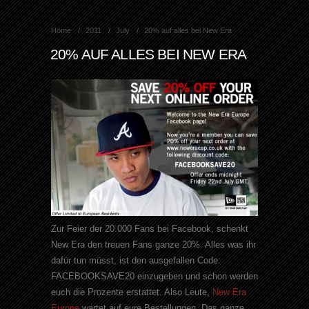
Home
2011
July
20% auf alles bei New Era
20% AUF ALLES BEI NEW ERA
Zur Feier der 20.000 Fans bei
Facebook
, schenkt
New
Era
den treuen Fans ganze 20%. Alles was ihr
dafür tun müsst, ist den ausgefallen Code:
FACEBOOKSAVE
20
einzugeben und schon werden
euch die Prozente erstattet. Also Leute,
New
Era
Europe
wartet auf eure Bestellungen. Das ganze