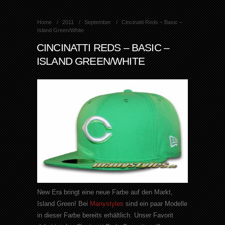
Home
2011
September
Cincinatti Reds – Basic –
Island Green/White
CINCINATTI REDS – BASIC –
ISLAND GREEN/WHITE
New
Era
bringt eine neue Farbe auf den Markt,
Island
Green
! Bei
Manystyles
sind ein paar Modelle
in dieser Farbe bereits erhältlich. Unser Favorit