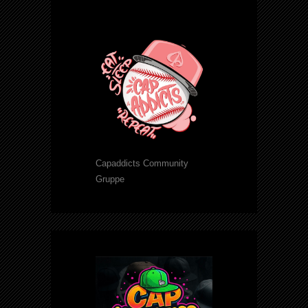
Capaddicts Community
Gruppe