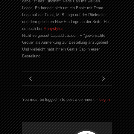
dabei ist das
Cincinatti
Reds
Cap
mit weißen
Logos
. Es handelt sich um ein Basic mit Team
Logo auf der Front,
MLB
Logo auf der Rückseite
und dem geliebten
New
Era
Logo an der Seite. Holt
es euch bei
Manystyles
!
Nicht vergesse!
Capaddicts
.
com
+ “gewünschte
Größe” als Anmerkung zur Bestellung anzugeben!
Und vielleicht habt ihr ein Gratis
Cap
in eurer
Bestellung!
You must be logged in to post a comment. -
Log in