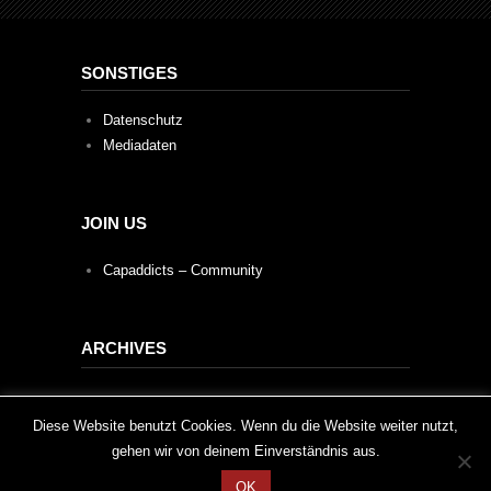
SONSTIGES
Datenschutz
Mediadaten
JOIN US
Capaddicts – Community
ARCHIVES
Archives
This website uses cookies to improve your experience. We'll
Diese Website benutzt Cookies. Wenn du die Website weiter nutzt,
gehen wir von deinem Einverständnis aus.
assume you're ok with this, but you can opt-out if you wish.
OK
Cookie settings
ACCEPT