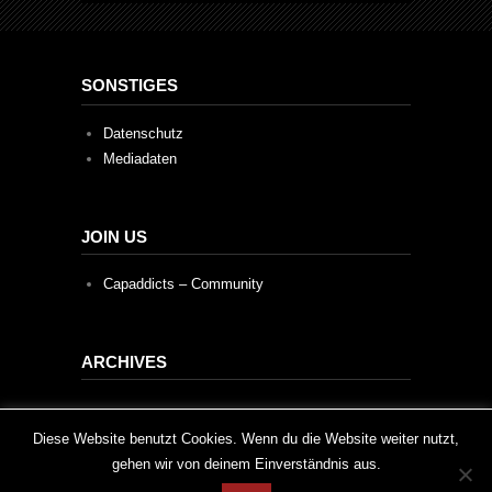
SONSTIGES
Datenschutz
Mediadaten
JOIN US
Capaddicts – Community
ARCHIVES
Archives
This website uses cookies to improve your experience. We'll
Diese Website benutzt Cookies. Wenn du die Website weiter nutzt,
gehen wir von deinem Einverständnis aus.
assume you're ok with this, but you can opt-out if you wish.