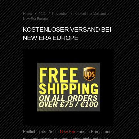
Home
2011
November
Kostenloser Versand bei
New Era Europe
KOSTENLOSER VERSAND BEI
NEW ERA EUROPE
Endlich
gibts
für die
New
Era
Fans in Europa auch
mal kostenlosen Versand. Leider nicht bei jeder