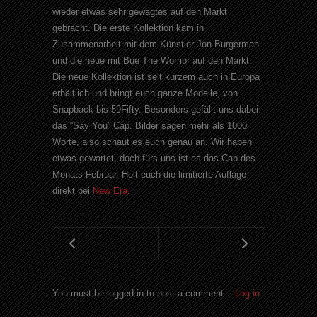
wieder etwas sehr gewagtes auf den Markt
gebracht. Die erste Kollektion kam in
Zusammenarbeit mit dem Künstler
Jon
Burgerman
und die neue mit
Bue
The
Worrior
auf den Markt.
Die neue Kollektion ist seit kurzem auch in Europa
erhältlich und bringt euch ganze Modelle, von
Snapback
bis 59
Fifty
. Besonders gefällt uns dabei
das “
Say
You
”
Cap
. Bilder sagen mehr als 1000
Worte, also schaut es euch genau an. Wir haben
etwas gewartet, doch fürs uns ist es das
Cap
des
Monats Februar. Holt euch die limitierte Auflage
direkt bei
New
Era
.
You must be logged in to post a comment. -
Log in