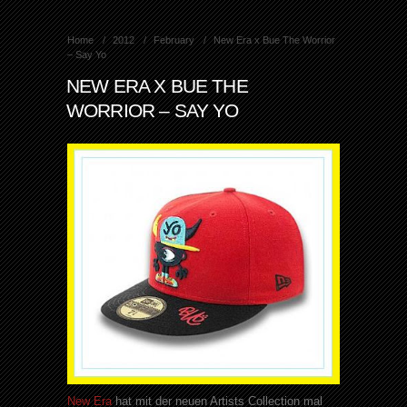
Home
2012
February
New Era x Bue The Worrior
– Say Yo
NEW ERA X BUE THE
WORRIOR – SAY YO
New
Era
hat mit der neuen
Artists
Collection
mal