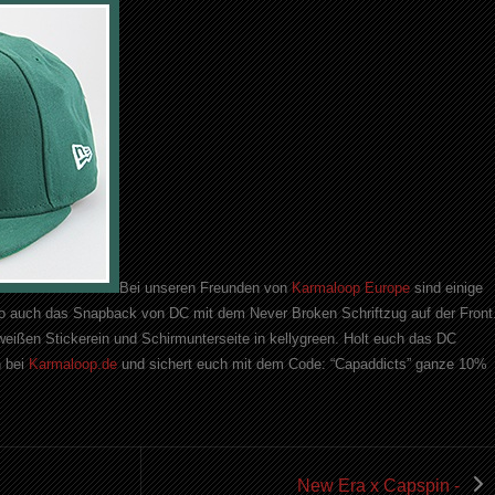
Bei unseren Freunden von
Karmaloop
Europe
sind einige
So auch das
Snapback
von
DC
mit dem
Never
Broken
Schriftzug auf der Front
weißen Stickerein und Schirmunterseite in
kellygreen
. Holt euch das
DC
 bei
Karmaloop
.de
und sichert euch mit dem
Code:
“Capaddicts”
ganze 10%
New Era x Capspin -