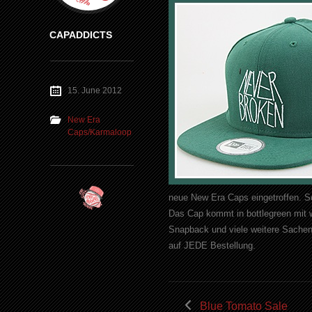
CAPADDICTS
15. June 2012
New Era
Caps/Karmaloop
neue
New
Era
Caps
eingetroffen. 
Das
Cap
kommt in
bottlegreen
mit 
Snapback
und viele weitere Sachen
auf JEDE Bestellung.
Blue Tomato Sale