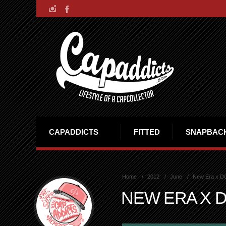
CAPADDICTS
FITTED
SNAPBAC
Home
2012
June
New Era x D
NEW ERA X 