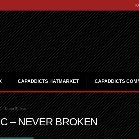
HO
K
CAPADDICTS HATMARKET
CAPADDICTS COM
C – Never Broken
DC – NEVER BROKEN