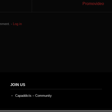
Promovideo
omment. -
Log in
JOIN US
Capaddicts – Community