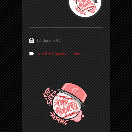
13. June 2012
New Era Caps/Justfitteds