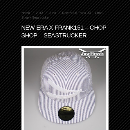
Home
2012
June
New Era x Frank151 – Chop
Shop – Seastrucker
NEW ERA X FRANK151 – CHOP
SHOP – SEASTRUCKER