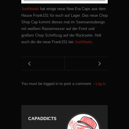
Justfitteds
hat
einige
neue
New
Era
Caps
aus dem
Hause Frank151 für euch auf Lager. Das neue
Chop
Shop
Cap
kommt dieses mal im
Seemannsdesign
mit weißem
Rasiermesser
auf der Front und
großem
Chop
Schriftzug auf der Rückseite. Holt
euch die die neue Frank151 bei
Justfitteds
.
You must be logged in to post a comment. -
Log in
CAPADDICTS