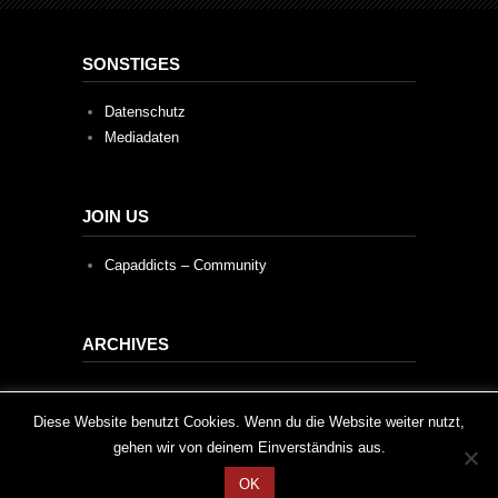
SONSTIGES
Datenschutz
Mediadaten
JOIN US
Capaddicts – Community
ARCHIVES
Archives
This website uses cookies to improve your experience. We'll
Diese Website benutzt Cookies. Wenn du die Website weiter nutzt,
gehen wir von deinem Einverständnis aus.
assume you're ok with this, but you can opt-out if you wish.
OK
Cookie settings
ACCEPT