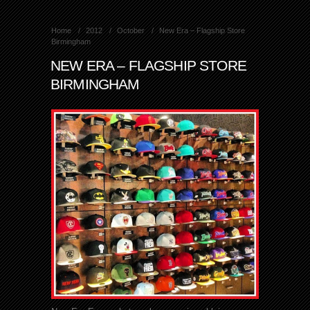
Home
2012
October
New Era – Flagship Store
Birmingham
NEW ERA – FLAGSHIP STORE
BIRMINGHAM