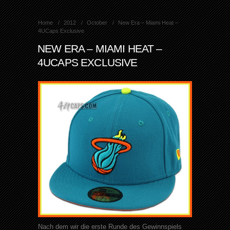
Home
2012
October
New Era – Miami Heat –
4UCaps Exclusive
NEW ERA – MIAMI HEAT –
4UCAPS EXCLUSIVE
Nach dem wir die erste Runde des Gewinnspiels