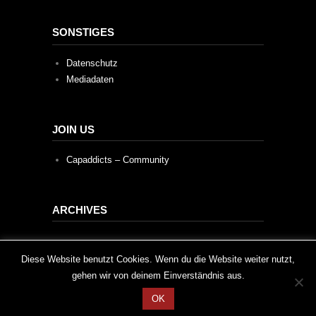
SONSTIGES
Datenschutz
Mediadaten
JOIN US
Capaddicts – Community
ARCHIVES
Archives
This website uses cookies to improve your experience. We'll
Diese Website benutzt Cookies. Wenn du die Website weiter nutzt,
gehen wir von deinem Einverständnis aus.
assume you're ok with this, but you can opt-out if you wish.
OK
Cookie settings
ACCEPT
2020 © Capaddicts