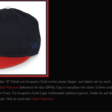
das “ill” Fitted von Acapulco Gold schon etwas länger, nun haben wir es auch
rban Flavours
bekommt ihr das 59Fifty Cap in navyblue mit rotem Schirm und
er Front. Für Acapulco Gold Caps mittlerweile äußerst typisch, findet ihr auf d
le. Holt es euch bei
Urban Flavours
.