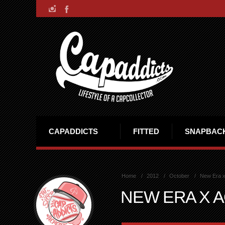
CAPADDICTS
FITTED
SNAPBAC
Home
2012
October
New Era x 
NEW ERA X A