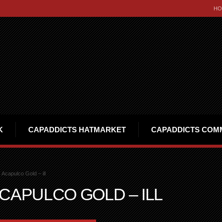
HO
K
CAPADDICTS HATMARKET
CAPADDICTS COM
Acapulco Gold – ill
CAPULCO GOLD – ILL