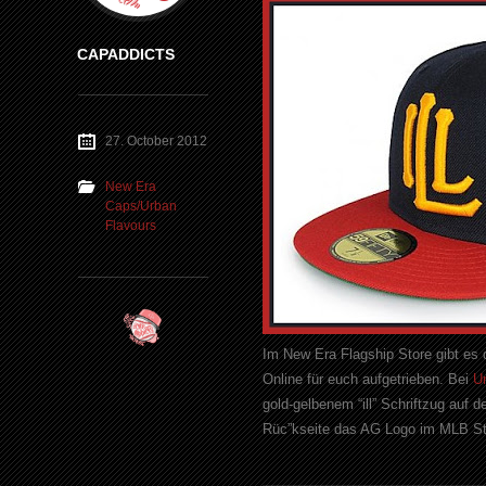
CAPADDICTS
27. October 2012
New Era
Caps/Urban
Flavours
Im New Era Flagship Store gibt es 
Online für euch aufgetrieben. Bei
U
gold-gelbenem “ill” Schriftzug auf d
Rüc”kseite das AG Logo im MLB Sty