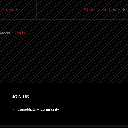
g Preview
Show some Love
omment. -
Log in
JOIN US
Capaddicts – Community