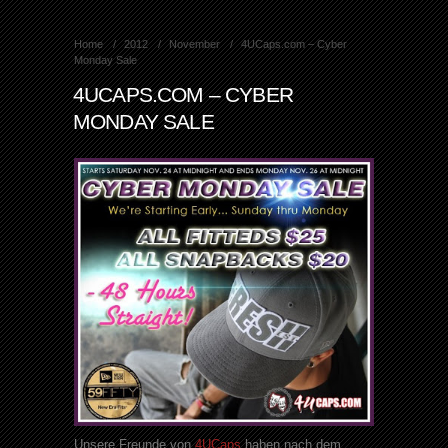
Home
2012
November
4UCaps.com – Cyber
Monday Sale
4UCAPS.COM – CYBER
MONDAY SALE
Unsere Freunde von
4UCaps
haben nach dem