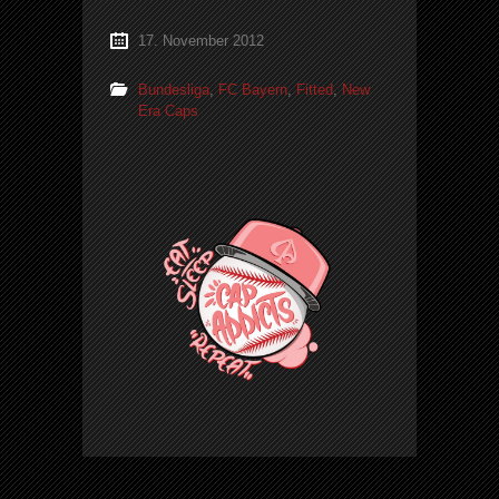
17. November 2012
Bundesliga
,
FC Bayern
,
Fitted
,
New
Era Caps