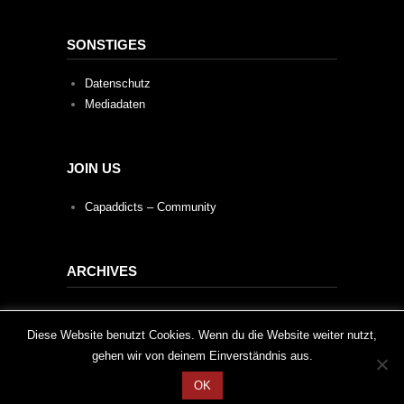
SONSTIGES
Datenschutz
Mediadaten
JOIN US
Capaddicts – Community
ARCHIVES
Archives
This website uses cookies to improve your experience. We'll
Diese Website benutzt Cookies. Wenn du die Website weiter nutzt,
gehen wir von deinem Einverständnis aus.
assume you're ok with this, but you can opt-out if you wish.
OK
Cookie settings
ACCEPT
2020 © Capaddicts