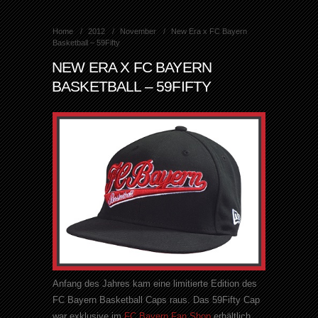
Home
2012
November
New Era x FC Bayern
Basketball – 59Fifty
NEW ERA X FC BAYERN
BASKETBALL – 59FIFTY
Anfang des Jahres kam eine limitierte Edition des
FC Bayern Basketball Caps raus. Das 59Fifty Cap
war exklusive im
FC Bayern Fan Shop
erhältlich.