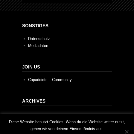
SONSTIGES
Datenschutz
Mediadaten
JOIN US
Capaddicts – Community
ARCHIVES
Archives
This website uses cookies to improve your experience. We'll
Diese Website benutzt Cookies. Wenn du die Website weiter nutzt,
gehen wir von deinem Einverständnis aus.
assume you're ok with this, but you can opt-out if you wish.