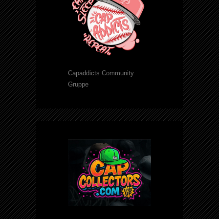
Capaddicts Community
Gruppe