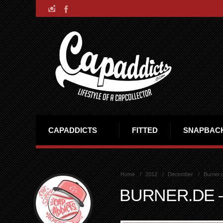
CAPADDICTS
FITTED
SNAPBAC
Home
2012
December
Burner.
BURNER.DE 