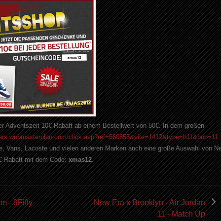
er Adventszeit 10€ Rabatt ab einem Bestellwert von 50€. In dem großen
tners.webmasterplan.com/click.asp?ref=560853&site=1412&type=b11&bnb=11
e, Vans, Lacoste und vielen anderen Marken auch eine große Auswahl von N
0€ Rabatt mit dem Code:
xmas12
.
 - 9Fifty
New Era x Brooklyn - Air Jordan
11 - Match Up