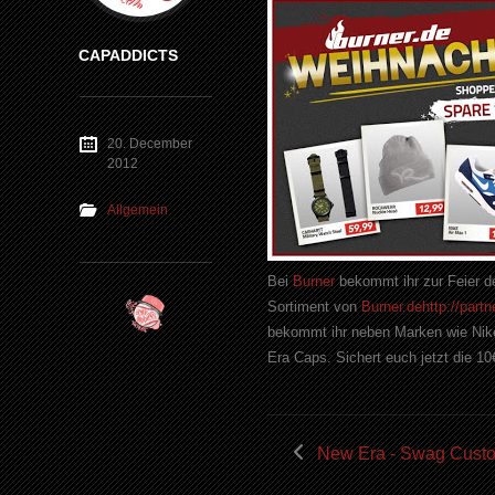
CAPADDICTS
20. December
2012
Allgemein
Bei
Burner
bekommt ihr zur Feier d
Sortiment von
Burner.de
http://par
bekommt ihr neben Marken wie Nik
Era Caps. Sichert euch jetzt die 1
New Era - Swag Custom