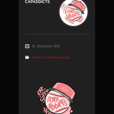
CAPADDICTS
30. December 2012
New Era Caps/Manystyles