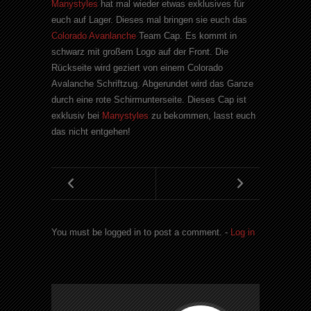
Manystyles
hat mal wieder etwas exklusives für
euch auf Lager. Dieses mal bringen sie euch das
Colorado Avanlanche
Team Cap. Es kommt in
schwarz mit großem Logo auf der Front. Die
Rückseite wird geziert von einem Colorado
Avalanche Schriftzug. Abgerundet wird das Ganze
durch eine rote Schirmunterseite. Dieses Cap ist
exklusiv bei
Manystyles
zu bekommen, lasst euch
das nicht entgehen!
You must be logged in to post a comment. -
Log in