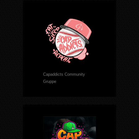
Capaddicts Community
Gruppe