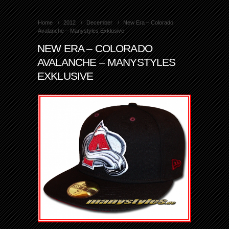
Home
2012
December
New Era – Colorado
Avalanche – Manystyles Exklusive
NEW ERA – COLORADO
AVALANCHE – MANYSTYLES
EXKLUSIVE